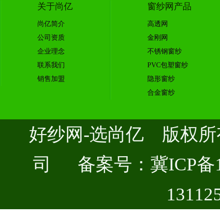
关于尚亿
窗纱网产品
尚亿简介
高透网
公司资质
金刚网
企业理念
不锈钢窗纱
联系我们
PVC包塑窗纱
销售加盟
隐形窗纱
合金窗纱
好纱网-选尚亿 版权
司 备案号：
冀ICP备1
13112