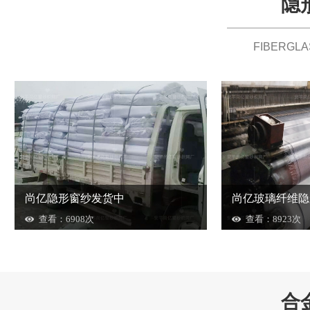
隐
FIBERGL
尚亿隐形窗纱发货中
尚亿玻璃纤维隐
查看：6908次
查看：8923次
合