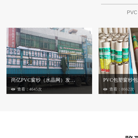
PVC
尚亿PVC窗纱（水晶网）发货实景
PVC包塑窗纱
查看：4645次
查看：8662次