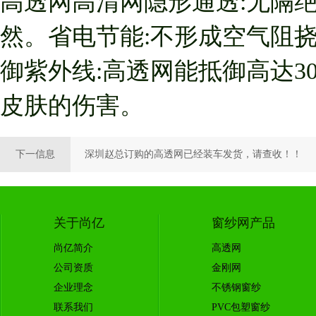
高透网高清网隐形通透:无隔
然。省电节能:不形成空气阻
御紫外线:高透网能抵御高达
皮肤的伤害。
下一信息
深圳赵总订购的高透网已经装车发货，请查收！！
关于尚亿
窗纱网产品
尚亿简介
高透网
公司资质
金刚网
企业理念
不锈钢窗纱
联系我们
PVC包塑窗纱