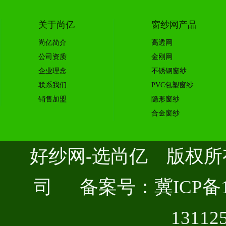
关于尚亿
窗纱网产品
尚亿简介
高透网
公司资质
金刚网
企业理念
不锈钢窗纱
联系我们
PVC包塑窗纱
销售加盟
隐形窗纱
合金窗纱
好纱网-选尚亿 版权
司 备案号：
冀ICP备1
13112